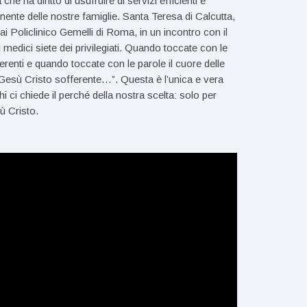
e ha diritto di usufruire di servizi efficienti e
nte delle nostre famiglie. Santa Teresa di Calcutta,
e ai Policlinico Gemelli di Roma, in un incontro con il
i medici siete dei privilegiati. Quando toccate con le
erenti e quando toccate con le parole il cuore delle
 Gesù Cristo sofferente…”. Questa è l’unica e vera
 ci chiede il perché della nostra scelta: solo per
sù Cristo.