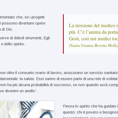
imentato che, se i progetti
ssi possono diventare opere
La missione del medico n
 di Dio.
più. C’è l’anima da porta
Gesù, così noi medici to
serve di deboli strumenti, Egli
e dello spirito.
(Santa Gianna Beretta Moll
ne oltre il consueto orario di lavoro, assicurano un servizio sanitari
ondamentale: la salute. Essi sanno di essere parte di una rete di soli
non ha più alcuna probabilità di successo, se non quando avrà compr
ve divenire un anello”.
Finora lo spirito che ha guidato 
questo: chi è povero e bisogno