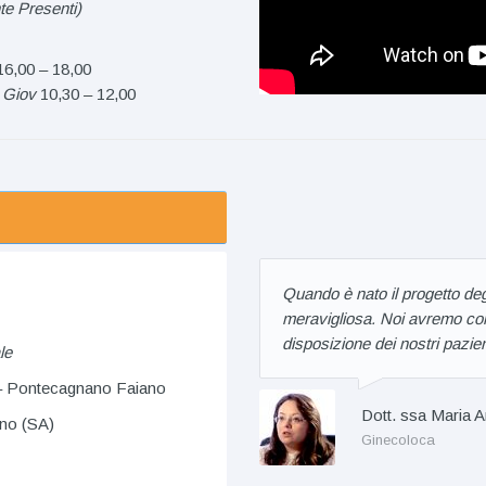
te Presenti)
6,00 – 18,00
e
Giov
10,30 – 12,00
Quando è nato il progetto deg
meravigliosa. Noi avremo con 
disposizione dei nostri pazien
le
– Pontecagnano Faiano
Dott. ssa Maria A
ano (SA)
Ginecoloca