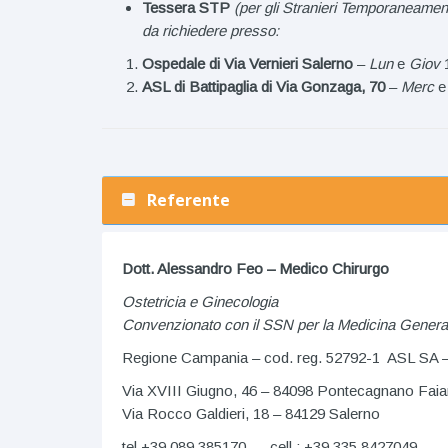
Tessera STP
(per gli Stranieri Temporaneamen
da richiedere presso:
Ospedale di Via Vernieri Salerno
–
Lun
e
Giov
1
ASL di Battipaglia di Via Gonzaga, 70
–
Merc
Referente
Dott. Alessandro Feo – Medico Chirurgo
Ostetricia e Ginecologia
Convenzionato con il SSN per la Medicina Genera
Regione Campania – cod. reg. 52792-1 ASL SA 
Via XVIII Giugno, 46 – 84098 Pontecagnano Fai
Via Rocco Galdieri, 18 – 84129 Salerno
tel +39 089 385170 – cell.: +39 335 8427049