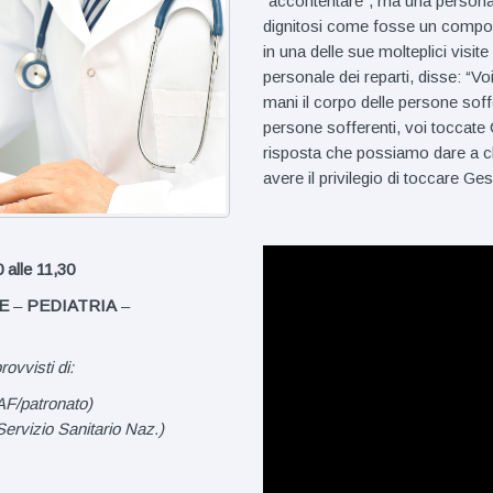
“accontentare”, ma una persona ch
dignitosi come fosse un compone
in una delle sue molteplici visit
personale dei reparti, disse: “Vo
mani il corpo delle persone soff
persone sofferenti, voi toccate
risposta che possiamo dare a chi
avere il privilegio di toccare Ge
0 alle 11,30
E
–
PEDIATRIA
–
ovvisti di:
AF/patronato)
l Servizio Sanitario Naz.)