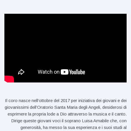
Il coro nasce nell
‘ottobre del 2017 per iniziativa
dei g
iovani e dei
giovanissimi dell’O
ratorio Santa Maria degli Angeli,
desiderosi
di
esprimere la propria lode a Dio attraverso la musica e il canto.
Dirige queste giovani voci il soprano Luisa Amabile che, con
generosità, ha messo la sua esperienza e i suoi studi al